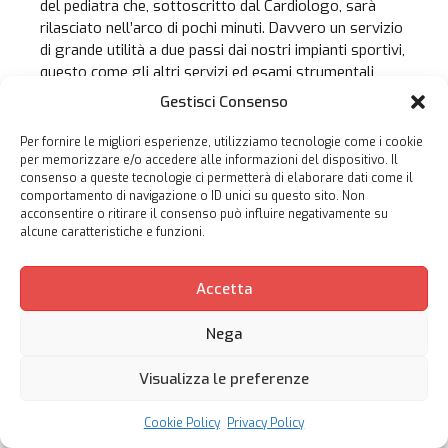
del pediatra che, sottoscritto dal Cardiologo, sarà
rilasciato nell’arco di pochi minuti. Davvero un servizio
di grande utilità a due passi dai nostri impianti sportivi,
questo come gli altri servizi ed esami strumentali
(holter cardiaco e pressorio, test streptococco, tra gli
Gestisci Consenso
altri) tutti prenotabili anche tramite il sito
farmaciaspedaletto.it e l’app Farmacia Spedaletto
Per fornire le migliori esperienze, utilizziamo tecnologie come i cookie
disponibile su Google Play e App Store e disponibili
per memorizzare e/o accedere alle informazioni del dispositivo. Il
consenso a queste tecnologie ci permetterà di elaborare dati come il
ovviamente anche per i familiari dei nostri atleti.
comportamento di navigazione o ID unici su questo sito. Non
Maggiori informazioni sono disponibili nella sezione
acconsentire o ritirare il consenso può influire negativamente su
convenzioni e sconti del sito basketsancasciano.it
alcune caratteristiche e funzioni.
Accetta
Nega
Visualizza le preferenze
Cookie Policy
Privacy Policy