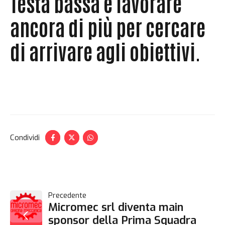
Testa bassa e lavorare
ancora di più per cercare
di arrivare agli obiettivi.
Condividi
NAVIGAZIONE
Precedente
Micromec srl diventa main
sponsor della Prima Squadra