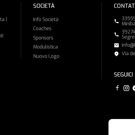
SOCIETÀ
CONTAT
33559
ta |
Info Società
Minib
Coaches
39274
ti
Segre
Sponsors
info@
Modulistica
Via de
Nuovo Logo
SEGUICI