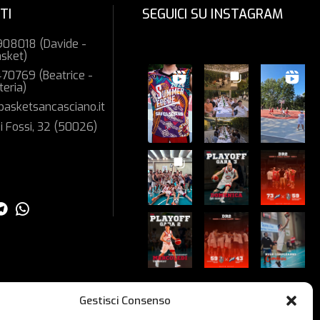
TI
SEGUICI SU INSTAGRAM
08018 (Davide -
asket)
70769 (Beatrice -
teria)
basketsancasciano.it
i Fossi, 32 (50026)
Guarda su Instagram
Gestisci Consenso