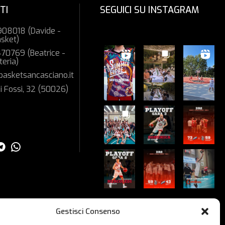
TI
SEGUICI SU INSTAGRAM
08018 (Davide -
asket)
70769 (Beatrice -
teria)
basketsancasciano.it
i Fossi, 32 (50026)
Guarda su Instagram
Gestisci Consenso