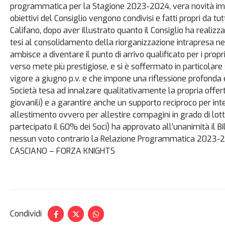
programmatica per la Stagione 2023-2024, vera novità impor
obiettivi del Consiglio vengono condivisi e fatti propri da tu
Califano, dopo aver illustrato quanto il Consiglio ha realiz
tesi al consolidamento della riorganizzazione intrapresa ne
ambisce a diventare il punto di arrivo qualificato per i propri 
verso mete più prestigiose, e si è soffermato in particolare s
vigore a giugno p.v. e che impone una riflessione profonda e
Società tesa ad innalzare qualitativamente la propria offe
giovanili) e a garantire anche un supporto reciproco per int
allestimento ovvero per allestire compagini in grado di lot
partecipato il 60% dei Soci) ha approvato all’unanimità il B
nessun voto contrario la Relazione Programmatica 2023-2
CASCIANO – FORZA KNIGHTS
Condividi