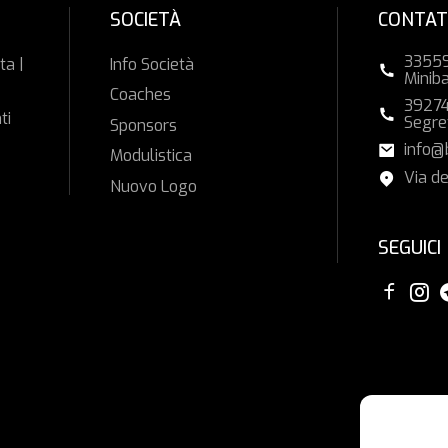
SOCIETÀ
CONTAT
33559
ta |
Info Società
Minib
Coaches
39274
ti
Segre
Sponsors
info@
Modulistica
Via de
Nuovo Logo
SEGUICI