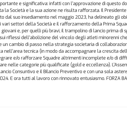
tante e significativa: infatti con l’approvazione di questo d
tta la Società e la sua azione ne risulta rafforzata. Il President
zato dal suo insediamento nel maggio 2023, ha delineato gli obie
i vari settori della Società e il rafforzamento della Prima Squ
giovani e, per quelli più bravi, il trampolino di lancio prima di s
ui riflessi dell’abolizione del vincolo degli atleti minorenni ch
 un cambio di passo nella strategia societaria di collaborazion
rta nell’area tecnica (in modo da accompagnare la crescita de
egrare e/o rafforzare Squadre altrimenti incomplete e/o di diffi
tare nelle categorie più qualificate (gold e eccellenza). L’Ass
ilancio Consuntivo e il Bilancio Preventivo e con una sola asten
024. E ora tutti al lavoro con rinnovato entusiasmo. FORZA 