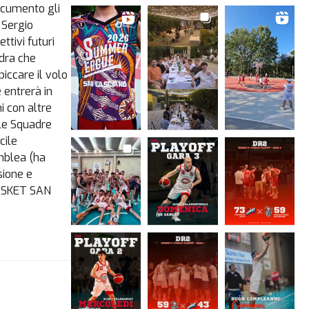
ocumento gli
e Sergio
ttivi futuri
adra che
piccare il volo
e entrerà in
i con altre
lle Squadre
cile
emblea (ha
sione e
BASKET SAN