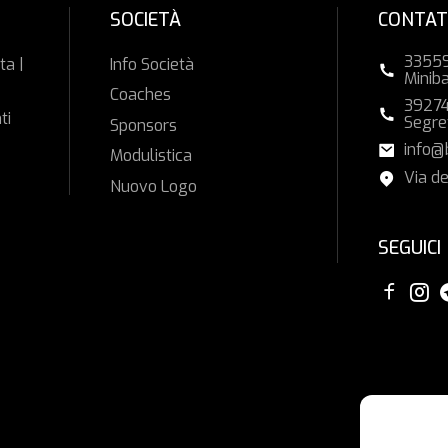
SOCIETÀ
CONTAT
33559
ta |
Info Società
Minib
Coaches
39274
ti
Segre
Sponsors
info@
Modulistica
Via de
Nuovo Logo
SEGUICI