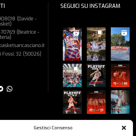
TI
SEGUICI SU INSTAGRAM
08018 (Davide -
asket)
70769 (Beatrice -
teria)
basketsancasciano.it
i Fossi, 32 (50026)
Guarda su Instagram
Gestisci Consenso